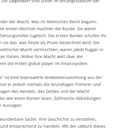
en zur Gegenwart sind schon im Anfangsstadium der
bfeder der Macht. Was im Römischen Reich begann,
Die ersten Wechsel machten die Runde. Sie waren
Zahlungsmittel zugleich. Die ersten Banker schufen ihr
sie das, was heute als Promi bezeichnet wird. Die
politischer Macht vermischten, waren Jakob Fugger in
en Italien. Wobei ihre Macht weit über die
ren die ersten global player im Finanzsystem.
s“ ist eine lesenswerte Anekdotensammlung aus der
isst er jedoch niemals die Grundlagen früherer und
lagen des Handels, des Geldes und der Macht
ldes wie einen Roman lesen. Zahlreiche Abbildungen
n Aussagen.
e wunderbare Sache. Ihre Geschichte zu verstehen,
und entsprechend zu handeln. Mit der Lektüre dieses