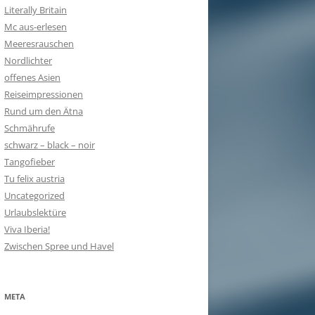
Literally Britain
Mc aus-erlesen
Meeresrauschen
Nordlichter
offenes Asien
Reiseimpressionen
Rund um den Ätna
Schmährufe
schwarz – black – noir
Tangofieber
Tu felix austria
Uncategorized
Urlaubslektüre
Viva Iberia!
Zwischen Spree und Havel
META