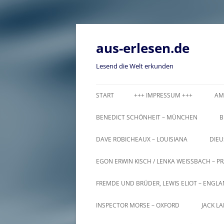
Zum
Inhalt
springen
aus-erlesen.de
Lesend die Welt erkunden
START
+++ IMPRESSUM +++
AM
BENEDICT SCHÖNHEIT – MÜNCHEN
B
DAVE ROBICHEAUX – LOUISIANA
DIEU
EGON ERWIN KISCH / LENKA WEISSBACH – PR
FREMDE UND BRÜDER, LEWIS ELIOT – ENGL
INSPECTOR MORSE – OXFORD
JACK L