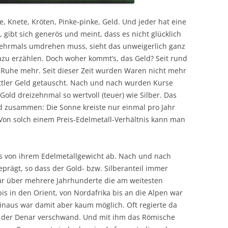
, Knete, Kröten, Pinke-pinke, Geld. Und jeder hat eine
 gibt sich generös und meint, dass es nicht glücklich
ehrmals umdrehen muss, sieht das unweigerlich ganz
azu erzählen. Doch woher kommt’s, das Geld? Seit rund
e Ruhe mehr. Seit dieser Zeit wurden Waren nicht mehr
tler Geld getauscht. Nach und nach wurden Kurse
Gold dreizehnmal so wertvoll (teuer) wie Silber. Das
d zusammen: Die Sonne kreiste nur einmal pro Jahr
Von solch einem Preis-Edelmetall-Verhältnis kann man
s von ihrem Edelmetallgewicht ab. Nach und nach
rägt, so dass der Gold- bzw. Silberanteil immer
r über mehrere Jahrhunderte die am weitesten
is in den Orient, von Nordafrika bis an die Alpen war
inaus war damit aber kaum möglich. Oft regierte da
h der Denar verschwand. Und mit ihm das Römische