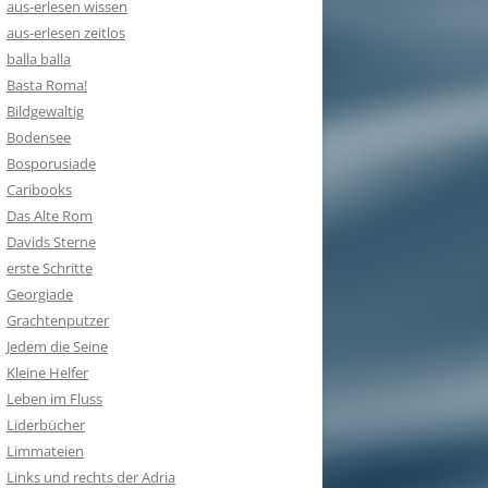
aus-erlesen wissen
aus-erlesen zeitlos
balla balla
Basta Roma!
Bildgewaltig
Bodensee
Bosporusiade
Caribooks
Das Alte Rom
Davids Sterne
erste Schritte
Georgiade
Grachtenputzer
Jedem die Seine
Kleine Helfer
Leben im Fluss
Liderbücher
Limmateien
Links und rechts der Adria