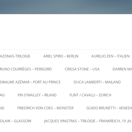
AZONAS-TRILOGIE
ARIEL SPIRO – BERLIN
AURELIO ZEN – ITALIEN
RUNO COURRÈGES – PERIGORD
CRISSA STONE – USA
DARREN MA
SWALWE AZÉMAR – PORT AU PRINCE
DUCA LAMBERTI – MAILAND
AG
FIN O`MALLEY – IRLAND
FLINT / CAVALLI – ZÜRICH
AND
FRIEDRICH VON COES – MÜNSTER
GUIDO BRUNETTI – VENED
AIDLAW – GLASGOW
JACQUES VINGTRAS – TRILOGIE – FRANKREICH, 19. JH.