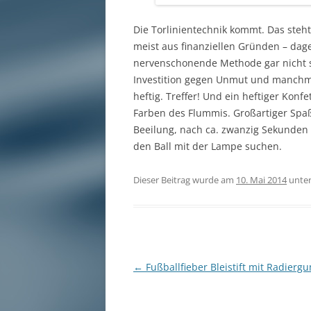
Die Torlinientechnik kommt. Das steh
meist aus finanziellen Gründen – dag
nervenschonende Methode gar nicht so
Investition gegen Unmut und manchmal 
heftig. Treffer! Und ein heftiger Konfe
Farben des Flummis. Großartiger Spaß
Beeilung, nach ca. zwanzig Sekunden 
den Ball mit der Lampe suchen.
Dieser Beitrag wurde am
10. Mai 2014
unte
Beitragsnavigation
←
Fußballfieber Bleistift mit Radierg