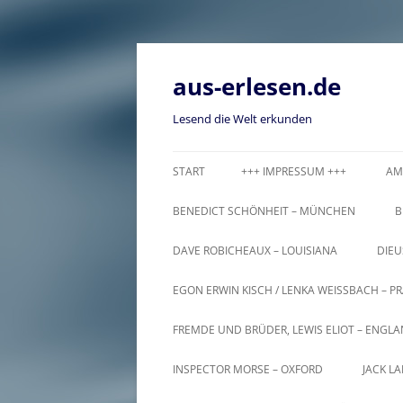
Zum
Inhalt
springen
aus-erlesen.de
Lesend die Welt erkunden
START
+++ IMPRESSUM +++
AM
BENEDICT SCHÖNHEIT – MÜNCHEN
B
DAVE ROBICHEAUX – LOUISIANA
DIEU
EGON ERWIN KISCH / LENKA WEISSBACH – PR
FREMDE UND BRÜDER, LEWIS ELIOT – ENGL
INSPECTOR MORSE – OXFORD
JACK L