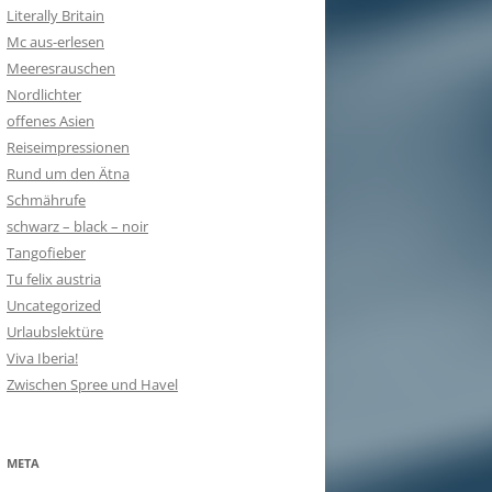
Literally Britain
Mc aus-erlesen
Meeresrauschen
Nordlichter
offenes Asien
Reiseimpressionen
Rund um den Ätna
Schmährufe
schwarz – black – noir
Tangofieber
Tu felix austria
Uncategorized
Urlaubslektüre
Viva Iberia!
Zwischen Spree und Havel
META