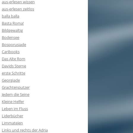
aus-erlesen wissen
aus-erlesen zeitlos
balla balla
Basta Roma!
Bildgewaltig
Bodensee
Bosporusiade
Caribooks
Das Alte Rom
Davids Sterne
erste Schritte
Georgiade
Grachtenputzer
Jedem die Seine
Kleine Helfer
Leben im Fluss
Liderbücher
Limmateien
Links und rechts der Adria