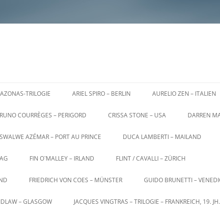
AZONAS-TRILOGIE
ARIEL SPIRO – BERLIN
AURELIO ZEN – ITALIEN
RUNO COURRÈGES – PERIGORD
CRISSA STONE – USA
DARREN MA
SWALWE AZÉMAR – PORT AU PRINCE
DUCA LAMBERTI – MAILAND
AG
FIN O`MALLEY – IRLAND
FLINT / CAVALLI – ZÜRICH
AND
FRIEDRICH VON COES – MÜNSTER
GUIDO BRUNETTI – VENED
AIDLAW – GLASGOW
JACQUES VINGTRAS – TRILOGIE – FRANKREICH, 19. JH.