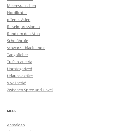
Meeresrauschen
Nordlichter
offenes Asien
Reiseimpressionen
Rund um den Ätna
Schmährufe
schwarz – black – noir
Tangofieber
Tu felix austria
Uncategorized
Urlaubslektüre
Viva Iberia!
Zwischen Spree und Havel
META
Anmelden