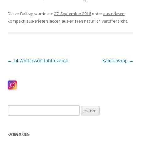
Dieser Beitrag wurde am
27. September 2016
unter
aus-erlesen
kompakt
,
aus-erlesen lecker
,
aus-erlesen natürlich
veröffentlicht.
Beitragsnavigation
←
24 Winterwohlfühlrezepte
Kaleidoskop
→
Suchen
nach:
KATEGORIEN