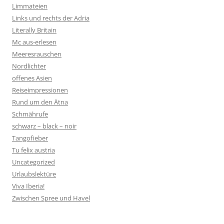
Limmateien
Links und rechts der Adria
Literally Britain
Mc aus-erlesen
Meeresrauschen
Nordlichter
offenes Asien
Reiseimpressionen
Rund um den Ätna
Schmährufe
schwarz – black – noir
Tangofieber
Tu felix austria
Uncategorized
Urlaubslektüre
Viva Iberia!
Zwischen Spree und Havel