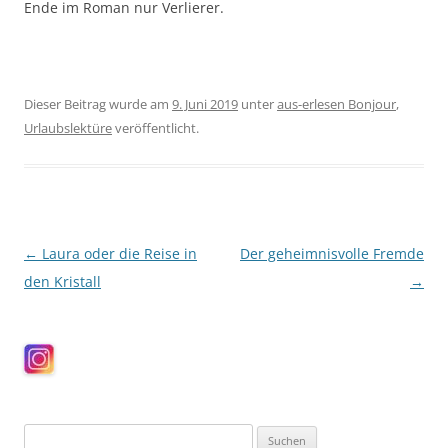
Ende im Roman nur Verlierer.
Dieser Beitrag wurde am
9. Juni 2019
unter
aus-erlesen Bonjour
,
Urlaubslektüre
veröffentlicht.
Beitragsnavigation
←
Laura oder die Reise in
Der geheimnisvolle Fremde
den Kristall
→
Suchen