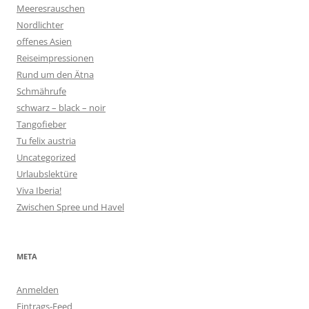
Meeresrauschen
Nordlichter
offenes Asien
Reiseimpressionen
Rund um den Ätna
Schmährufe
schwarz – black – noir
Tangofieber
Tu felix austria
Uncategorized
Urlaubslektüre
Viva Iberia!
Zwischen Spree und Havel
META
Anmelden
Eintrags-Feed