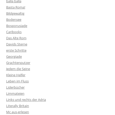
balla balla
Basta Roma!
Bildgewaltig
Bodensee
Bosporusiade
Caribooks
Das Alte Rom
Davids Sterne
erste Schritte
Georgiade
Grachtenputzer
Jedem die Seine
Kleine Helfer
Leben im Fluss
Liderbücher
Limmateien
Links und rechts der Adria
Literally Britain
Mc aus-erlesen