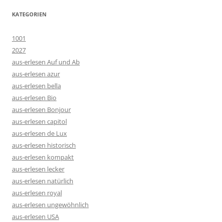
KATEGORIEN
1001
2027
aus-erlesen Auf und Ab
aus-erlesen azur
aus-erlesen bella
aus-erlesen Bio
aus-erlesen Bonjour
aus-erlesen capitol
aus-erlesen de Lux
aus-erlesen historisch
aus-erlesen kompakt
aus-erlesen lecker
aus-erlesen natürlich
aus-erlesen royal
aus-erlesen ungewöhnlich
aus-erlesen USA