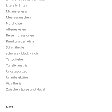
Literally Britain
Mc aus-erlesen
Meeresrauschen
Nordlichter
offenes Asien
Reiseimpressionen
Rund um den Ätna
Schmährufe
schwarz – black – noir
Tangofieber
Tu felix austria
Uncategorized
Urlaubslektüre
Viva Iberia!
Zwischen Spree und Havel
META