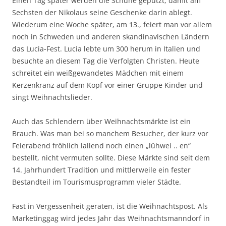
Einen Tag später werden die Schuhe geputzt, damit am
Sechsten der Nikolaus seine Geschenke darin ablegt.
Wiederum eine Woche später, am 13., feiert man vor allem
noch in Schweden und anderen skandinavischen Ländern
das Lucia-Fest. Lucia lebte um 300 herum in Italien und
besuchte an diesem Tag die Verfolgten Christen. Heute
schreitet ein weißgewandetes Mädchen mit einem
Kerzenkranz auf dem Kopf vor einer Gruppe Kinder und
singt Weihnachtslieder.
Auch das Schlendern über Weihnachtsmärkte ist ein
Brauch. Was man bei so manchem Besucher, der kurz vor
Feierabend fröhlich lallend noch einen „lühwei .. en“
bestellt, nicht vermuten sollte. Diese Märkte sind seit dem
14. Jahrhundert Tradition und mittlerweile ein fester
Bestandteil im Tourismusprogramm vieler Städte.
Fast in Vergessenheit geraten, ist die Weihnachtspost. Als
Marketinggag wird jedes Jahr das Weihnachtsmanndorf in