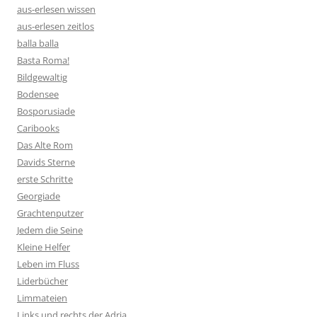
aus-erlesen wissen
aus-erlesen zeitlos
balla balla
Basta Roma!
Bildgewaltig
Bodensee
Bosporusiade
Caribooks
Das Alte Rom
Davids Sterne
erste Schritte
Georgiade
Grachtenputzer
Jedem die Seine
Kleine Helfer
Leben im Fluss
Liderbücher
Limmateien
Links und rechts der Adria