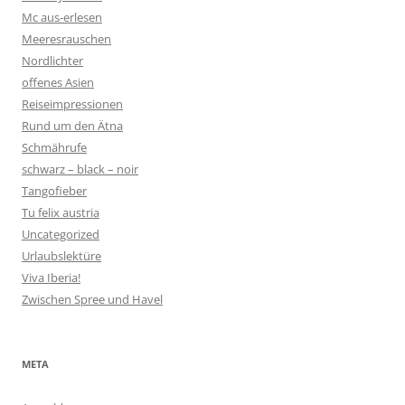
Mc aus-erlesen
Meeresrauschen
Nordlichter
offenes Asien
Reiseimpressionen
Rund um den Ätna
Schmährufe
schwarz – black – noir
Tangofieber
Tu felix austria
Uncategorized
Urlaubslektüre
Viva Iberia!
Zwischen Spree und Havel
META