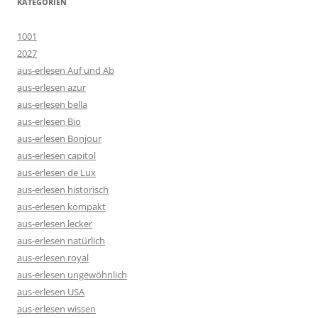
KATEGORIEN
1001
2027
aus-erlesen Auf und Ab
aus-erlesen azur
aus-erlesen bella
aus-erlesen Bio
aus-erlesen Bonjour
aus-erlesen capitol
aus-erlesen de Lux
aus-erlesen historisch
aus-erlesen kompakt
aus-erlesen lecker
aus-erlesen natürlich
aus-erlesen royal
aus-erlesen ungewöhnlich
aus-erlesen USA
aus-erlesen wissen