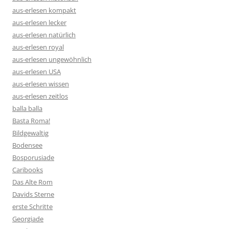
aus-erlesen kompakt
aus-erlesen lecker
aus-erlesen natürlich
aus-erlesen royal
aus-erlesen ungewöhnlich
aus-erlesen USA
aus-erlesen wissen
aus-erlesen zeitlos
balla balla
Basta Roma!
Bildgewaltig
Bodensee
Bosporusiade
Caribooks
Das Alte Rom
Davids Sterne
erste Schritte
Georgiade