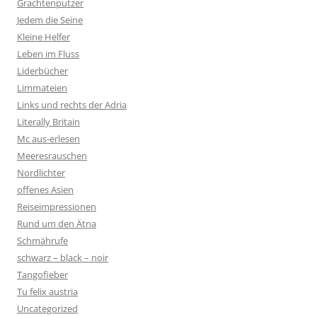
Grachtenputzer
Jedem die Seine
Kleine Helfer
Leben im Fluss
Liderbücher
Limmateien
Links und rechts der Adria
Literally Britain
Mc aus-erlesen
Meeresrauschen
Nordlichter
offenes Asien
Reiseimpressionen
Rund um den Ätna
Schmährufe
schwarz – black – noir
Tangofieber
Tu felix austria
Uncategorized