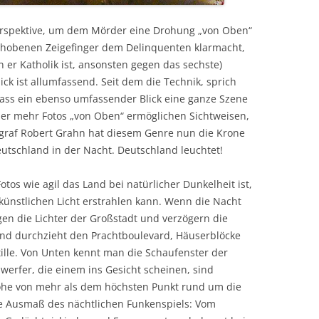
perspektive, um dem Mörder eine Drohung „von Oben“
erhobenen Zeigefinger dem Delinquenten klarmacht,
n er Katholik ist, ansonsten gegen das sechste)
ick ist allumfassend. Seit dem die Technik, sprich
 dass ein ebenso umfassender Blick eine ganze Szene
mmer mehr Fotos „von Oben“ ermöglichen Sichtweisen,
ograf Robert Grahn hat diesem Genre nun die Krone
utschland in der Nacht. Deutschland leuchtet!
Fotos wie agil das Land bei natürlicher Dunkelheit ist,
künstlichen Licht erstrahlen kann. Wenn die Nacht
en die Lichter der Großstadt und verzögern die
nd durchzieht den Prachtboulevard, Häuserblöcke
tille. Von Unten kennt man die Schaufenster der
erfer, die einem ins Gesicht scheinen, sind
he von mehr als dem höchsten Punkt rund um die
ze Ausmaß des nächtlichen Funkenspiels: Vom