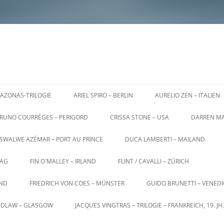
AZONAS-TRILOGIE
ARIEL SPIRO – BERLIN
AURELIO ZEN – ITALIEN
RUNO COURRÈGES – PERIGORD
CRISSA STONE – USA
DARREN MA
SWALWE AZÉMAR – PORT AU PRINCE
DUCA LAMBERTI – MAILAND
AG
FIN O`MALLEY – IRLAND
FLINT / CAVALLI – ZÜRICH
AND
FRIEDRICH VON COES – MÜNSTER
GUIDO BRUNETTI – VENED
AIDLAW – GLASGOW
JACQUES VINGTRAS – TRILOGIE – FRANKREICH, 19. JH.