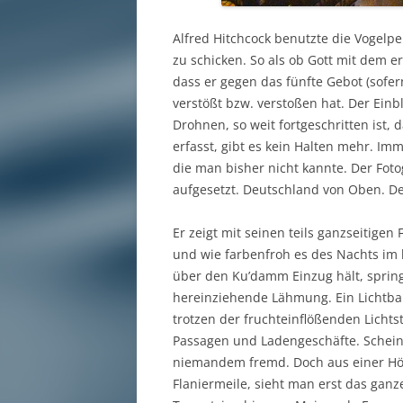
Alfred Hitchcock benutzte die Vogel
zu schicken. So als ob Gott mit dem 
dass er gegen das fünfte Gebot (sofer
verstößt bzw. verstoßen hat. Der Einbl
Drohnen, so weit fortgeschritten ist,
erfasst, gibt es kein Halten mehr. I
die man bisher nicht kannte. Der Fot
aufgesetzt. Deutschland von Oben. De
Er zeigt mit seinen teils ganzseitigen 
und wie farbenfroh es des Nachts im 
über den Ku’damm Einzug hält, spring
hereinziehende Lähmung. Ein Lichtba
trotzen der fruchteinflößenden Lichts
Passagen und Ladengeschäfte. Scheinw
niemandem fremd. Doch aus einer Hö
Flaniermeile, sieht man erst das gan