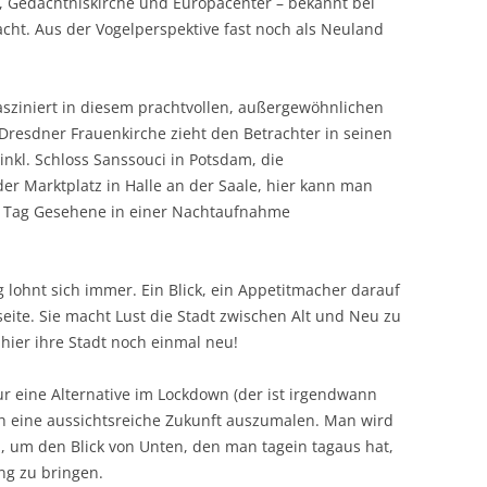
, Gedächtniskirche und Europacenter – bekannt bei
acht. Aus der Vogelperspektive fast noch als Neuland
fasziniert in diesem prachtvollen, außergewöhnlichen
Dresdner Frauenkirche zieht den Betrachter in seinen
inkl. Schloss Sanssouci in Potsdam, die
r Marktplatz in Halle an der Saale, hier kann man
am Tag Gesehene in einer Nachtaufnahme
g lohnt sich immer. Ein Blick, ein Appetitmacher darauf
seite. Sie macht Lust die Stadt zwischen Alt und Neu zu
hier ihre Stadt noch einmal neu!
ur eine Alternative im Lockdown (der ist irgendwann
ich eine aussichtsreiche Zukunft auszumalen. Man wird
 um den Blick von Unten, den man tagein tagaus hat,
ng zu bringen.