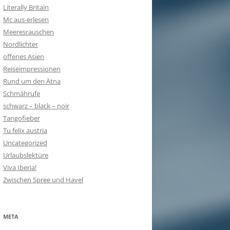
Literally Britain
Mc aus-erlesen
Meeresrauschen
Nordlichter
offenes Asien
Reiseimpressionen
Rund um den Ätna
Schmährufe
schwarz – black – noir
Tangofieber
Tu felix austria
Uncategorized
Urlaubslektüre
Viva Iberia!
Zwischen Spree und Havel
META