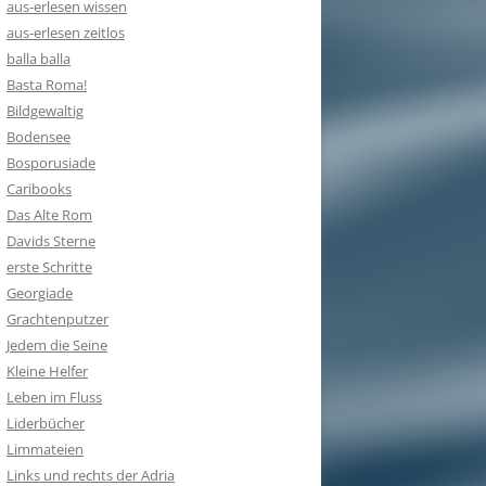
aus-erlesen wissen
aus-erlesen zeitlos
balla balla
Basta Roma!
Bildgewaltig
Bodensee
Bosporusiade
Caribooks
Das Alte Rom
Davids Sterne
erste Schritte
Georgiade
Grachtenputzer
Jedem die Seine
Kleine Helfer
Leben im Fluss
Liderbücher
Limmateien
Links und rechts der Adria