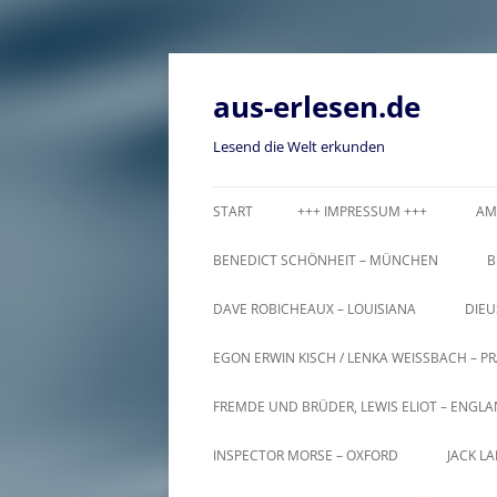
Zum
Inhalt
springen
aus-erlesen.de
Lesend die Welt erkunden
START
+++ IMPRESSUM +++
AM
BENEDICT SCHÖNHEIT – MÜNCHEN
B
DAVE ROBICHEAUX – LOUISIANA
DIEU
EGON ERWIN KISCH / LENKA WEISSBACH – PR
FREMDE UND BRÜDER, LEWIS ELIOT – ENGL
INSPECTOR MORSE – OXFORD
JACK L