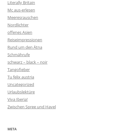
Literally Britain
Mc aus-erlesen
Meeresrauschen
Nordlichter
offenes Asien
Reiseimpressionen
Rund um den Ätna
Schmährufe
schwarz – black – noir
Tangofieber
Tu felix austria
Uncategorized
Urlaubslektüre
Viva Iberia!
Zwischen Spree und Havel
META