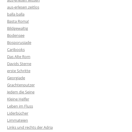
aus-erlesen wissen
aus-erlesen zeitlos
balla balla
Basta Roma!
Bildgewaltig
Bodensee
Bosporusiade
Caribooks
Das Alte Rom
Davids Sterne
erste Schritte
Georgiade
Grachtenputzer
Jedem die Seine
Kleine Helfer
Leben im Fluss
Liderbücher
Limmateien
Links und rechts der Adria