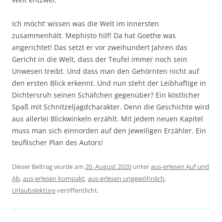
Ich möcht‘ wissen was die Welt im Innersten
zusammenhält. Mephisto hilf! Da hat Goethe was
angerichtet! Das setzt er vor zweihundert Jahren das
Gericht in die Welt, dass der Teufel immer noch sein
Unwesen treibt. Und dass man den Gehörnten nicht auf
den ersten Blick erkennt. Und nun steht der Leibhaftige in
Dichtersruh seinen Schäfchen gegenüber? Ein köstlicher
Spaß mit Schnitzeljagdcharakter. Denn die Geschichte wird
aus allerlei Blickwinkeln erzählt. Mit jedem neuen Kapitel
muss man sich einnorden auf den jeweiligen Erzähler. Ein
teuflischer Plan des Autors!
Dieser Beitrag wurde am
20. August 2020
unter
aus-erlesen Auf und
Ab
,
aus-erlesen kompakt
,
aus-erlesen ungewöhnlich
,
Urlaubslektüre
veröffentlicht.