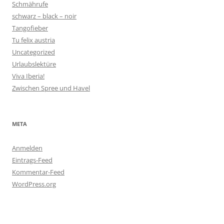
Schmährufe
schwarz – black – noir
Tangofieber
Tu felix austria
Uncategorized
Urlaubslektüre
Viva Iberia!
Zwischen Spree und Havel
META
Anmelden
Eintrags-Feed
Kommentar-Feed
WordPress.org