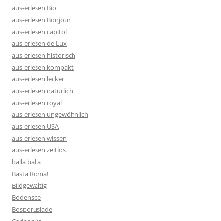
aus-erlesen Bio
aus-erlesen Bonjour
aus-erlesen capitol
aus-erlesen de Lux
aus-erlesen historisch
aus-erlesen kompakt
aus-erlesen lecker
aus-erlesen natürlich
aus-erlesen royal
aus-erlesen ungewöhnlich
aus-erlesen USA
aus-erlesen wissen
aus-erlesen zeitlos
balla balla
Basta Roma!
Bildgewaltig
Bodensee
Bosporusiade