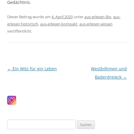
Gedächtnis.
Dieser Beitrag wurde am
4. April 2020
unter
aus-erlesen Bio
,
aus-
erlesen historisch
,
aus-erlesen kompakt
,
aus-erlesen wissen
veröffentlicht.
Beitragsnavigation
←
Ein Witz für ein Leben
Westböhmen und
Bäderdreieck
→
Suchen
nach: