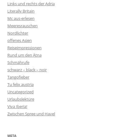
Links und rechts der Adria
Literally Britain
Mc aus-erlesen
Meeresrauschen
Nordlichter
offenes Asien
Reiseimpressionen
Rund um den Ätna
Schmährufe
schwarz – black – noir
Tangofieber
Tu felix austria
Uncategorized
Urlaubslektüre
Viva Iberia!
Zwischen Spree und Havel
META