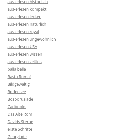
aus-erlesen historisch
aus-erlesen kompakt
aus-erlesen lecker
aus-erlesen natürlich
aus-erlesen royal
aus-erlesen ungewöhnlich
aus-erlesen USA
aus-erlesen wissen
aus-erlesen zeitlos
balla balla
Basta Roma!
Bildgewaltig
Bodensee
Bosporusiade
Caribooks
Das Alte Rom
Davids Sterne
erste Schritte
Georgiade