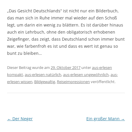
„Das Gesicht Deutschlands“ ist nicht nur ein Bilderbuch,
das man sich in Ruhe immer mal wieder auf den Schoß
legt, um darin ein wenig zu blättern. Es ist darüber hinaus
auch ein Lehrbuch, ohne den obligatorisch erhobenen
Zeigefinger, das zeigt, dass Deutschland schon immer bunt
war, wie farbenfroh es ist und dass es wert ist genau so
bunt zu bleiben…
Dieser Beitrag wurde am
29. Oktober 2017
unter
aus-erlesen
kompakt
,
aus-erlesen natürlich
,
aus-erlesen ungewöhnlich
,
aus-
erlesen wissen
,
Bildgewaltig
,
Reiseimpressionen
veröffentlicht.
Beitragsnavigation
←
Der Neger
Ein großer Mann
→