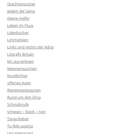
Grachtenputzer
Jedem die Seine
Kleine Helfer
Leben im Fluss
Liderbücher
Limmateien
Links und rechts der Adria
Literally Britain
Mc aus-erlesen
Meeresrauschen
Nordlichter
offenes Asien
Reiseimpressionen
Rund um den Ätna
Schmährufe
schwarz – black – noir
Tangofieber
Tu felix austria
Uncategorized