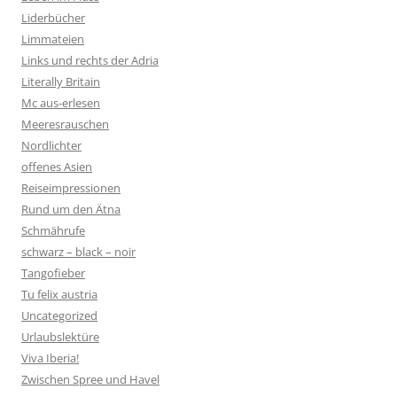
Liderbücher
Limmateien
Links und rechts der Adria
Literally Britain
Mc aus-erlesen
Meeresrauschen
Nordlichter
offenes Asien
Reiseimpressionen
Rund um den Ätna
Schmährufe
schwarz – black – noir
Tangofieber
Tu felix austria
Uncategorized
Urlaubslektüre
Viva Iberia!
Zwischen Spree und Havel