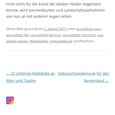
nicht recht für die Kunst der beiden Helden begeistern
konnte, wird Sonnenblumen und Landschaftsaufnahmen
von nun an mit anderen Augen sehen.
Dieser Beitrag wurde am
5. August 2015
unter
aus-erlesen azur
,
aus-erlesen Bio
,
aus-erlesen Bonjour
,
aus-erlesen historisch
,
aus-
erlesen wissen
,
Bildgewaltig
,
Urlaubslektüre
veröffentlicht.
Beitragsnavigation
←
22 schönste Radeltage an
Gebrauchsanweisung für das
Main und Tauber
Burgenland
→