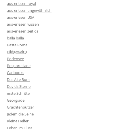
aus-erlesen royal
aus-erlesen ungewöhnlich
aus-erlesen USA
aus-erlesen wissen
aus-erlesen zeitlos
balla balla
Basta Roma!
Bildgewaltig
Bodensee
Bosporusiade
Caribooks
Das Alte Rom
Davids Sterne
erste Schritte
Georgiade
Grachtenputzer
Jedem die Seine
Kleine Helfer
Leben im Fluss