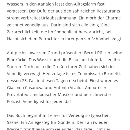
Wassers in den Kanälen lässt den Alltagslärm fast
vergessen. Der Duft, der aus den zahlreichen Restaurants
strömt verbreitet Urlaubsstimmung. Ein morbider Charme
zeichnet Venedig aus. Darin sind sich alle einig. Eine
Zerbrechlichkeit, die im Sonnenlicht hervorbricht, bei
Nacht sich dem Betrachter in ihrer ganzen Schönheit zeigt.
Auf pechschwarzem Grund präsentiert Bernd Rücker seine
Eindrücke. Das Wasser und die Besucher hinterlassen ihre
Spuren. Doch auch die Großen ihrer Zeit haben sich in
Venedig verewigt. Heutzutage ist es Commissario Brunetti,
dessen 23. Fall in diesen Tagen erscheint. Einst waren es
Giacomo Casanova und Antonio Vivaldi. Amouröser
Provokateur, melodischer Musiker und berechnender
Polizist: Venedig ist für jeden da!
Das Buch beginnt mit einer für Venedig so typischen
Szene: Ein Anlegesteg für Gondeln. Der Tau (wieder
Wasser) tropft leise vom Geländer, das fade Licht der