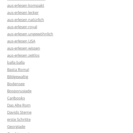
aus-erlesen kompakt
aus-erlesen lecker
aus-erlesen natürlich
aus-erlesen royal
aus-erlesen ungewöhnlich
aus-erlesen USA
aus-erlesen wissen
aus-erlesen zeitlos
balla balla
Basta Roma!
Bildgewaltig
Bodensee
Bosporusiade
Caribooks
Das Alte Rom
Davids Sterne
erste Schritte
Georgiade