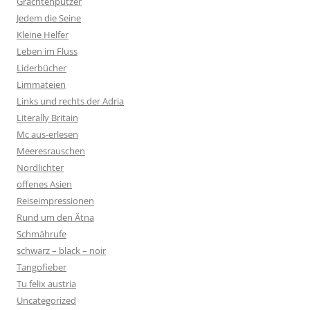
Grachtenputzer
Jedem die Seine
Kleine Helfer
Leben im Fluss
Liderbücher
Limmateien
Links und rechts der Adria
Literally Britain
Mc aus-erlesen
Meeresrauschen
Nordlichter
offenes Asien
Reiseimpressionen
Rund um den Ätna
Schmährufe
schwarz – black – noir
Tangofieber
Tu felix austria
Uncategorized