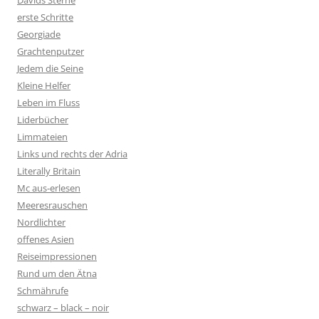
Davids Sterne
erste Schritte
Georgiade
Grachtenputzer
Jedem die Seine
Kleine Helfer
Leben im Fluss
Liderbücher
Limmateien
Links und rechts der Adria
Literally Britain
Mc aus-erlesen
Meeresrauschen
Nordlichter
offenes Asien
Reiseimpressionen
Rund um den Ätna
Schmährufe
schwarz – black – noir