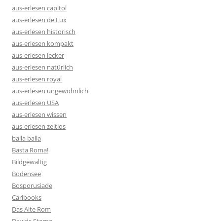
aus-erlesen capitol
aus-erlesen de Lux
aus-erlesen historisch
aus-erlesen kompakt
aus-erlesen lecker
aus-erlesen natürlich
aus-erlesen royal
aus-erlesen ungewöhnlich
aus-erlesen USA
aus-erlesen wissen
aus-erlesen zeitlos
balla balla
Basta Roma!
Bildgewaltig
Bodensee
Bosporusiade
Caribooks
Das Alte Rom