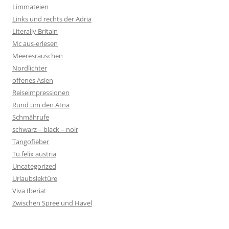
Limmateien
Links und rechts der Adria
Literally Britain
Mc aus-erlesen
Meeresrauschen
Nordlichter
offenes Asien
Reiseimpressionen
Rund um den Ätna
Schmährufe
schwarz – black – noir
Tangofieber
Tu felix austria
Uncategorized
Urlaubslektüre
Viva Iberia!
Zwischen Spree und Havel