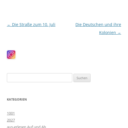
Beitragsnavigation
←
Die Straße zum 10. Juli
Die Deutschen und ihre
Kolonien
→
Suchen
nach:
KATEGORIEN
1001
2027
aus-erlesen Auf und Ab