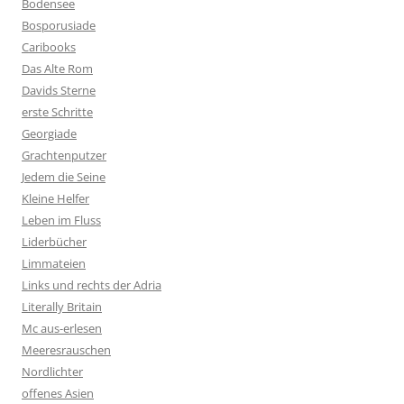
Bodensee
Bosporusiade
Caribooks
Das Alte Rom
Davids Sterne
erste Schritte
Georgiade
Grachtenputzer
Jedem die Seine
Kleine Helfer
Leben im Fluss
Liderbücher
Limmateien
Links und rechts der Adria
Literally Britain
Mc aus-erlesen
Meeresrauschen
Nordlichter
offenes Asien