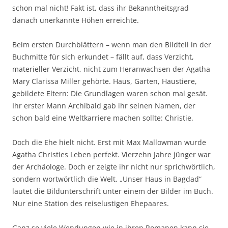
schon mal nicht! Fakt ist, dass ihr Bekanntheitsgrad
danach unerkannte Höhen erreichte.
Beim ersten Durchblättern – wenn man den Bildteil in der
Buchmitte für sich erkundet – fällt auf, dass Verzicht,
materieller Verzicht, nicht zum Heranwachsen der Agatha
Mary Clarissa Miller gehörte. Haus, Garten, Haustiere,
gebildete Eltern: Die Grundlagen waren schon mal gesät.
Ihr erster Mann Archibald gab ihr seinen Namen, der
schon bald eine Weltkarriere machen sollte: Christie.
Doch die Ehe hielt nicht. Erst mit Max Mallowman wurde
Agatha Christies Leben perfekt. Vierzehn Jahre jünger war
der Archäologe. Doch er zeigte ihr nicht nur sprichwörtlich,
sondern wortwörtlich die Welt. „Unser Haus in Bagdad“
lautet die Bildunterschrift unter einem der Bilder im Buch.
Nur eine Station des reiselustigen Ehepaares.
Ganz so viele Wendungen wie in ihren Romanen kann sie