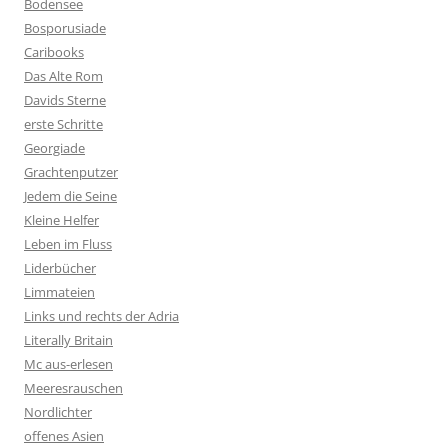
Bodensee
Bosporusiade
Caribooks
Das Alte Rom
Davids Sterne
erste Schritte
Georgiade
Grachtenputzer
Jedem die Seine
Kleine Helfer
Leben im Fluss
Liderbücher
Limmateien
Links und rechts der Adria
Literally Britain
Mc aus-erlesen
Meeresrauschen
Nordlichter
offenes Asien