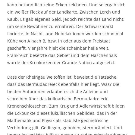
kann bekanntlich keine Ecken zeichnen. Und so ergab sich
ein weißer Fleck auf der Landkarte. Zwischen Lorch und
Kaub. Es gab eigenes Geld, jedoch reichte das Land nicht,
um seine Bewohner zu ernähren. Der Schwarzmarkt
florierte. In Nacht- und Nebelaktionen wurden schon mal
Kühe von A nach B, bzw. in oder aus dem Freistaat
geschafft. Vier Jahre hielt die scheinbar heile Welt.
Frankreich besetzte das Gebiet und dem Flaschenhals
wurde der Kronkorken der Grande Nation aufgesetzt.
Dass der Rheingau weltoffen ist, beweist die Tatsache,
dass das Bermudadreieck ebenfalls hier liegt. Was? Die
beiden Autorinnen erlauben sich die Anleihe und
schreiben über das kulinarische Bermudadreieck.
Kronenschlösschen, Zum Krug und Adlerwirtschaft bilden
die Eckpunkte dieses lukullischen Gebildes, das in der
Mathematik und Physik als stabilste geometrische
Verbindung gilt. Gediegen, gehoben, sternprämiert. Und
immer lecker! Was hilft es davon zu reden oder darüber zu