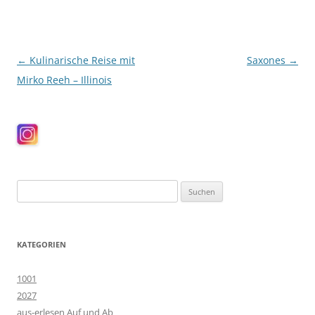
Beitragsnavigation
←
Kulinarische Reise mit
Saxones
→
Mirko Reeh – Illinois
Suchen
nach:
KATEGORIEN
1001
2027
aus-erlesen Auf und Ab