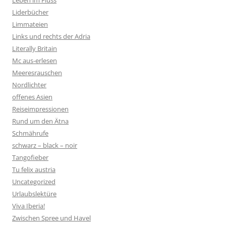
Leben im Fluss
Liderbücher
Limmateien
Links und rechts der Adria
Literally Britain
Mc aus-erlesen
Meeresrauschen
Nordlichter
offenes Asien
Reiseimpressionen
Rund um den Ätna
Schmährufe
schwarz – black – noir
Tangofieber
Tu felix austria
Uncategorized
Urlaubslektüre
Viva Iberia!
Zwischen Spree und Havel