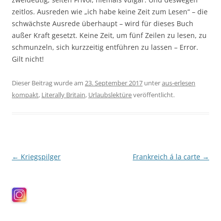
zeitlos. Ausreden wie „ich habe keine Zeit zum Lesen“ – die
schwächste Ausrede überhaupt – wird für dieses Buch
außer Kraft gesetzt. Keine Zeit, um fünf Zeilen zu lesen, zu
schmunzeln, sich kurzzeitig entführen zu lassen – Error.
Gilt nicht!
Dieser Beitrag wurde am
23. September 2017
unter
aus-erlesen
kompakt
,
Literally Britain
,
Urlaubslektüre
veröffentlicht.
Beitragsnavigation
←
Kriegspilger
Frankreich á la carte
→