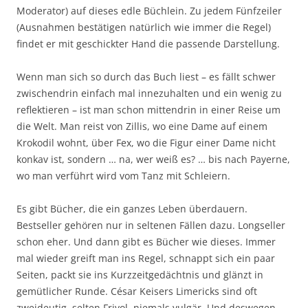
Moderator) auf dieses edle Büchlein. Zu jedem Fünfzeiler
(Ausnahmen bestätigen natürlich wie immer die Regel)
findet er mit geschickter Hand die passende Darstellung.
Wenn man sich so durch das Buch liest – es fällt schwer
zwischendrin einfach mal innezuhalten und ein wenig zu
reflektieren – ist man schon mittendrin in einer Reise um
die Welt. Man reist von Zillis, wo eine Dame auf einem
Krokodil wohnt, über Fex, wo die Figur einer Dame nicht
konkav ist, sondern … na, wer weiß es? … bis nach Payerne,
wo man verführt wird vom Tanz mit Schleiern.
Es gibt Bücher, die ein ganzes Leben überdauern.
Bestseller gehören nur in seltenen Fällen dazu. Longseller
schon eher. Und dann gibt es Bücher wie dieses. Immer
mal wieder greift man ins Regel, schnappt sich ein paar
Seiten, packt sie ins Kurzzeitgedächtnis und glänzt in
gemütlicher Runde. César Keisers Limericks sind oft
zweideutig, selten Frivol, niemals vulgär. Und deswegen