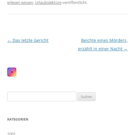
erlesen wissen
,
Urlaubslektüre
veröffentlicht.
Beitragsnavigation
←
Das letzte Gericht
Beichte eines Mörders,
erzählt in einer Nacht
→
Suchen
nach:
KATEGORIEN
1001