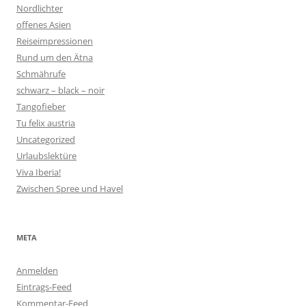
Nordlichter
offenes Asien
Reiseimpressionen
Rund um den Ätna
Schmährufe
schwarz – black – noir
Tangofieber
Tu felix austria
Uncategorized
Urlaubslektüre
Viva Iberia!
Zwischen Spree und Havel
META
Anmelden
Eintrags-Feed
Kommentar-Feed