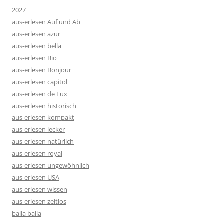
2027
aus-erlesen Auf und Ab
aus-erlesen azur
aus-erlesen bella
aus-erlesen Bio
aus-erlesen Bonjour
aus-erlesen capitol
aus-erlesen de Lux
aus-erlesen historisch
aus-erlesen kompakt
aus-erlesen lecker
aus-erlesen natürlich
aus-erlesen royal
aus-erlesen ungewöhnlich
aus-erlesen USA
aus-erlesen wissen
aus-erlesen zeitlos
balla balla