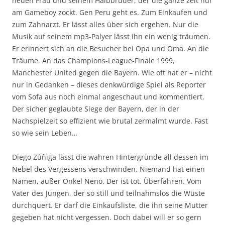
neuen Frau und seinem Halbbruder, der die ganze zeit nur
am Gameboy zockt. Gen Peru geht es. Zum Einkaufen und
zum Zahnarzt. Er lässt alles über sich ergehen. Nur die
Musik auf seinem mp3-Palyer lässt ihn ein wenig träumen.
Er erinnert sich an die Besucher bei Opa und Oma. An die
Träume. An das Champions-League-Finale 1999,
Manchester United gegen die Bayern. Wie oft hat er – nicht
nur in Gedanken – dieses denkwürdige Spiel als Reporter
vom Sofa aus noch einmal angeschaut und kommentiert.
Der sicher geglaubte Siege der Bayern, der in der
Nachspielzeit so effizient wie brutal zermalmt wurde. Fast
so wie sein Leben…
Diego Zúñiga lässt die wahren Hintergründe all dessen im
Nebel des Vergessens verschwinden. Niemand hat einen
Namen, außer Onkel Neno. Der ist tot. Überfahren. Vom
Vater des Jungen, der so still und teilnahmslos die Wüste
durchquert. Er darf die Einkaufsliste, die ihn seine Mutter
gegeben hat nicht vergessen. Doch dabei will er so gern