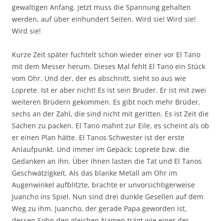
gewaltigen Anfang. Jetzt muss die Spannung gehalten
werden, auf über einhundert Seiten. Wird sie! Wird sie!
Wird sie!
Kurze Zeit später fuchtelt schon wieder einer vor El Tano
mit dem Messer herum. Dieses Mal fehlt El Tano ein Stück
vom Ohr. Und der, der es abschnitt, sieht so aus wie
Loprete. Ist er aber nicht! Es ist sein Bruder. Er ist mit zwei
weiteren Brüdern gekommen. Es gibt noch mehr Brüder,
sechs an der Zahl, die sind nicht mit geritten. Es ist Zeit die
Sachen zu packen. El Tano mahnt zur Eile, es scheint als ob
er einen Plan hätte. El Tanos Schwester ist der erste
Anlaufpunkt. Und immer im Gepäck: Loprete bzw. die
Gedanken an ihn. Über ihnen lasten die Tat und El Tanos
Geschwätzigkeit. Als das blanke Metall am Ohr im
Augenwinkel aufblitzte, brachte er unvorsichtigerweise
Juancho ins Spiel. Nun sind drei dunkle Gesellen auf dem
Weg zu ihm. Juancho, der gerade Papa geworden ist,
dessen Sohn den gleichen Namen trägt wie einer der