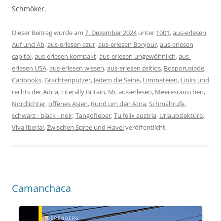
Schmöker.
Dieser Beitrag wurde am
7. Dezember 2024
unter
1001
,
aus-erlesen
Auf und Ab
,
aus-erlesen azur
,
aus-erlesen Bonjour
,
aus-erlesen
capitol
,
aus-erlesen kompakt
,
aus-erlesen ungewöhnlich
,
aus-
erlesen USA
,
aus-erlesen wissen
,
aus-erlesen zeitlos
,
Bosporusiade
,
Caribooks
,
Grachtenputzer
,
Jedem die Seine
,
Limmateien
,
Links und
rechts der Adria
,
Literally Britain
,
Mc aus-erlesen
,
Meeresrauschen
,
Nordlichter
,
offenes Asien
,
Rund um den Ätna
,
Schmährufe
,
schwarz - black - noir
,
Tangofieber
,
Tu felix austria
,
Urlaubslektüre
,
Viva Iberia!
,
Zwischen Spree und Havel
veröffentlicht.
Camanchaca