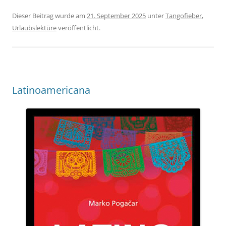
Dieser Beitrag wurde am
21. September 2025
unter
Tangofieber
,
Urlaubslektüre
veröffentlicht.
Latinoamericana