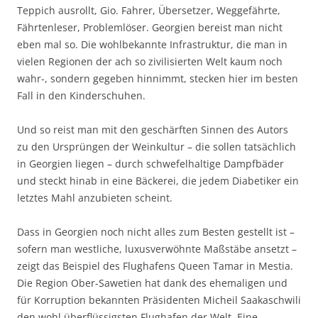
Teppich ausrollt, Gio. Fahrer, Übersetzer, Weggefährte,
Fährtenleser, Problemlöser. Georgien bereist man nicht
eben mal so. Die wohlbekannte Infrastruktur, die man in
vielen Regionen der ach so zivilisierten Welt kaum noch
wahr-, sondern gegeben hinnimmt, stecken hier im besten
Fall in den Kinderschuhen.
Und so reist man mit den geschärften Sinnen des Autors
zu den Ursprüngen der Weinkultur – die sollen tatsächlich
in Georgien liegen – durch schwefelhaltige Dampfbäder
und steckt hinab in eine Bäckerei, die jedem Diabetiker ein
letztes Mahl anzubieten scheint.
Dass in Georgien noch nicht alles zum Besten gestellt ist –
sofern man westliche, luxusverwöhnte Maßstäbe ansetzt –
zeigt das Beispiel des Flughafens Queen Tamar in Mestia.
Die Region Ober-Sawetien hat dank des ehemaligen und
für Korruption bekannten Präsidenten Micheil Saakaschwili
den wohl überflüssigsten Flughafen der Welt. Eine