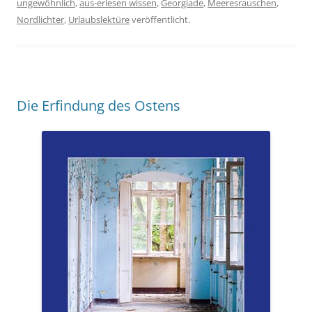
ungewöhnlich
,
aus-erlesen wissen
,
Georgiade
,
Meeresrauschen
,
Nordlichter
,
Urlaubslektüre
veröffentlicht.
Die Erfindung des Ostens