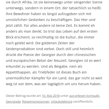
sie durch Afrika, ist sie keineswegs unter sengender Sonne
unterwegs, sondern in einem Ort, der tatsächlich so heißt.
Ihre Bewohner haben es längst aufzugeben sich mit
unnützlichen Gedanken zu beschäftigen. Das Hier und
Jetzt zählt. Für alles andere ist keine Zeit. Es kommt eh
anders als man denkt. So trist das Leben auf den ersten
Blick erscheint, so reichhaltig ist die Kultur, die immer
noch gelebt wird. Die goldenen Zeiten der
Seidenproduktion sind vorbei. Doch still und heimlich
drückt die Poesie der Georgier durch den chinesischen
und europäischen Beton der Neuzeit. Georgien ist es wert
erkundet zu werden. Und als Beigabe, nein als
Appetithappen, als Triebfeder ist dieses Buch ein
unermüdlicher Kämpfer für ein Land, das gar nicht so weit
weg ist von dem, was wir tagtäglich um uns herum haben.
Dieser Beitrag wurde am
10. Mai 2018
unter
aus-erlesen kompakt
,
Georgiade
,
Reiseimpressionen
,
Urlaubslektüre
veröffentlicht.