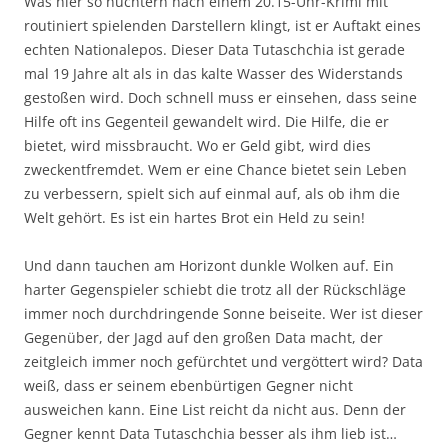
Was hier so nüchtern nach einem 20.15-Uhr-Krimi mit
routiniert spielenden Darstellern klingt, ist er Auftakt eines
echten Nationalepos. Dieser Data Tutaschchia ist gerade
mal 19 Jahre alt als in das kalte Wasser des Widerstands
gestoßen wird. Doch schnell muss er einsehen, dass seine
Hilfe oft ins Gegenteil gewandelt wird. Die Hilfe, die er
bietet, wird missbraucht. Wo er Geld gibt, wird dies
zweckentfremdet. Wem er eine Chance bietet sein Leben
zu verbessern, spielt sich auf einmal auf, als ob ihm die
Welt gehört. Es ist ein hartes Brot ein Held zu sein!
Und dann tauchen am Horizont dunkle Wolken auf. Ein
harter Gegenspieler schiebt die trotz all der Rückschläge
immer noch durchdringende Sonne beiseite. Wer ist dieser
Gegenüber, der Jagd auf den großen Data macht, der
zeitgleich immer noch gefürchtet und vergöttert wird? Data
weiß, dass er seinem ebenbürtigen Gegner nicht
ausweichen kann. Eine List reicht da nicht aus. Denn der
Gegner kennt Data Tutaschchia besser als ihm lieb ist…