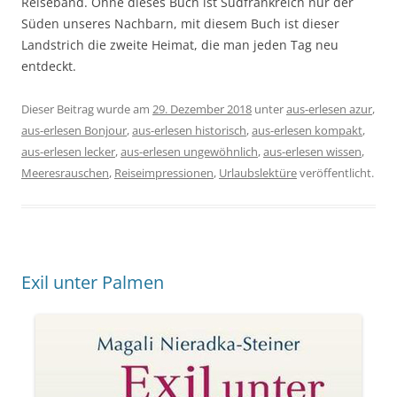
Reiseband. Ohne dieses Buch ist Südfrankreich nur der
Süden unseres Nachbarn, mit diesem Buch ist dieser
Landstrich die zweite Heimat, die man jeden Tag neu
entdeckt.
Dieser Beitrag wurde am
29. Dezember 2018
unter
aus-erlesen azur
,
aus-erlesen Bonjour
,
aus-erlesen historisch
,
aus-erlesen kompakt
,
aus-erlesen lecker
,
aus-erlesen ungewöhnlich
,
aus-erlesen wissen
,
Meeresrauschen
,
Reiseimpressionen
,
Urlaubslektüre
veröffentlicht.
Exil unter Palmen