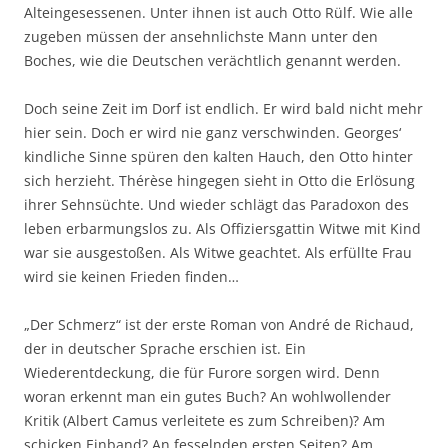
Alteingesessenen. Unter ihnen ist auch Otto Rülf. Wie alle
zugeben müssen der ansehnlichste Mann unter den
Boches, wie die Deutschen verächtlich genannt werden.
Doch seine Zeit im Dorf ist endlich. Er wird bald nicht mehr
hier sein. Doch er wird nie ganz verschwinden. Georges‘
kindliche Sinne spüren den kalten Hauch, den Otto hinter
sich herzieht. Thérèse hingegen sieht in Otto die Erlösung
ihrer Sehnsüchte. Und wieder schlägt das Paradoxon des
leben erbarmungslos zu. Als Offiziersgattin Witwe mit Kind
war sie ausgestoßen. Als Witwe geachtet. Als erfüllte Frau
wird sie keinen Frieden finden…
„Der Schmerz“ ist der erste Roman von André de Richaud,
der in deutscher Sprache erschien ist. Ein
Wiederentdeckung, die für Furore sorgen wird. Denn
woran erkennt man ein gutes Buch? An wohlwollender
Kritik (Albert Camus verleitete es zum Schreiben)? Am
schicken Einband? An fesselnden ersten Seiten? Am