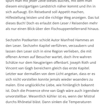
spürt man mit jeder Zeile dieses Buches, mit dem man
diesem einzigartigen Landstrich näher kommt und ihn in
sich aufsaugt. Ein Reiseband soll Appetit machen,
Hilfestellung leisten und die richtige Weg anzeigen. Das tut
dieses Buch! Doch es erlaubt dem Leser / Reisenden mehr
als nur einen Blick über den Fischsuppentellerrand hinaus.
Sechzehn Postkarten schickt Autor Manfred Hammes an
den Leser. Sechzehn Kapitel verführen, verzaubern und
lassen den Leser sich in eine Region verlieben, die mit
offenen Armen auf Besucher wartet, doch ihre wahren
Schätze nur dem Neugierigen offenbart. Joseph Roth und
Vincent van Gogh bereichern gleich das erste Kapitel.
Letzter war dermaßen von dem Licht angetan, dass er es
sich nicht vorstellen konnte jemals wieder woanders zu
malen. Eine unglückliche Liebe, wie hinlänglich bekannt
ist. Doch die Provence ohne van Gogh wäre auch irgendwie
unvorstellbar. Wesentlich kühler ist es, wenn der Mistral
durchs Rhônetal bläst. Dann sinken die Temperaturen