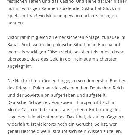
festlichen Tafeln und das Casino. Und siehe da: Der bisher
nur im winzigen Rahmen spielende Doktor hat Glück im
Spiel. Und wie! Ein Millionengewinn darf er sein eigen
nennen.
Viktor rät ihm gleich zu einer sicheren Anlage, zuhause im
Banat. Auch wenn die politische Situation in Europa auf
mehr als wackligen Füßen steht, so ist er felsenfest davon
überzeugt, dass das Geld in der Heimat am sichersten
angelegt ist.
Die Nachrichten künden hingegen von den ersten Bomben
des Krieges. Polen wurde zwischen dem Deutschen Reich
und der Sowjetunion aufgerieben und aufgeteilt.
Deutsche, Schweizer, Franzosen – Europa trifft sich in
Monte Carlo und diskutiert aus sicherer Entfernung die
Lage des Heimatkontinentes. Das Übel, das allen Gegnern
widerfährt, ist vielerorts noch ein Gerücht. Selbst, wer
genau Bescheid weiß, sträubt sich sein Wissen zu teilen.