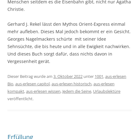
Menschen seitdem es die Eisenbahn gibt, nicht nur Agatha
Christie.
Gerhard J. Rekel lässt den Mythos Orient-Express einmal
mehr aufleben. Dieses Mal jedoch bekommt er ein Gesicht.
Georges Nagelmackers schürte mit seiner Idee
Sehnsüchte, die bis heute und in alle Ewigkeit nachwirken.
Und dieses Buch sorgt dafür, dass nichts davon in
Vergessenheit gerät.
Dieser Beitrag wurde am
3. Oktober 2022
unter
1001
,
aus-erlesen
Bio
,
aus-erlesen capitol
,
aus-erlesen historisch
,
aus-erlesen
kompakt
,
aus-erlesen wissen
,
Jedem die Seine
,
Urlaubslektüre
veröffentlicht.
Erfüllung