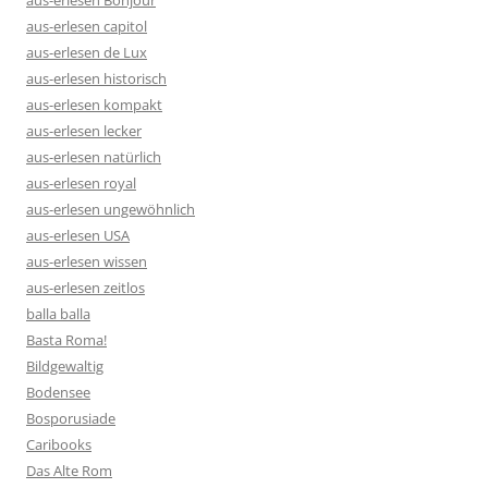
aus-erlesen Bonjour
aus-erlesen capitol
aus-erlesen de Lux
aus-erlesen historisch
aus-erlesen kompakt
aus-erlesen lecker
aus-erlesen natürlich
aus-erlesen royal
aus-erlesen ungewöhnlich
aus-erlesen USA
aus-erlesen wissen
aus-erlesen zeitlos
balla balla
Basta Roma!
Bildgewaltig
Bodensee
Bosporusiade
Caribooks
Das Alte Rom