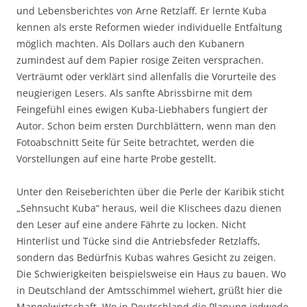
und Lebensberichtes von Arne Retzlaff. Er lernte Kuba
kennen als erste Reformen wieder individuelle Entfaltung
möglich machten. Als Dollars auch den Kubanern
zumindest auf dem Papier rosige Zeiten versprachen.
Verträumt oder verklärt sind allenfalls die Vorurteile des
neugierigen Lesers. Als sanfte Abrissbirne mit dem
Feingefühl eines ewigen Kuba-Liebhabers fungiert der
Autor. Schon beim ersten Durchblättern, wenn man den
Fotoabschnitt Seite für Seite betrachtet, werden die
Vorstellungen auf eine harte Probe gestellt.
Unter den Reiseberichten über die Perle der Karibik sticht
„Sehnsucht Kuba“ heraus, weil die Klischees dazu dienen
den Leser auf eine andere Fährte zu locken. Nicht
Hinterlist und Tücke sind die Antriebsfeder Retzlaffs,
sondern das Bedürfnis Kubas wahres Gesicht zu zeigen.
Die Schwierigkeiten beispielsweise ein Haus zu bauen. Wo
in Deutschland der Amtsschimmel wiehert, grüßt hier die
Mangelwirtschaft. Wo in Deutschland die Planung jedwede