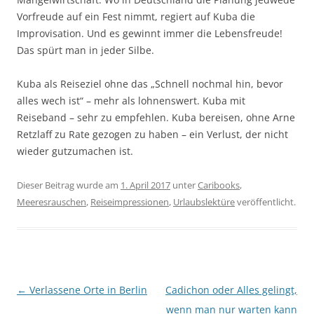
Vorfreude auf ein Fest nimmt, regiert auf Kuba die
Improvisation. Und es gewinnt immer die Lebensfreude!
Das spürt man in jeder Silbe.
Kuba als Reiseziel ohne das „Schnell nochmal hin, bevor
alles wech ist“ – mehr als lohnenswert. Kuba mit
Reiseband – sehr zu empfehlen. Kuba bereisen, ohne Arne
Retzlaff zu Rate gezogen zu haben – ein Verlust, der nicht
wieder gutzumachen ist.
Dieser Beitrag wurde am
1. April 2017
unter
Caribooks
,
Meeresrauschen
,
Reiseimpressionen
,
Urlaubslektüre
veröffentlicht.
Beitragsnavigation
←
Verlassene Orte in Berlin
Cadichon oder Alles gelingt,
wenn man nur warten kann