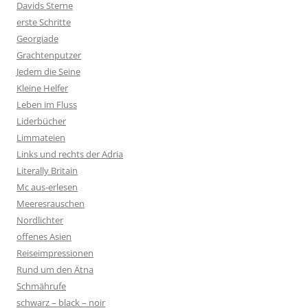
Davids Sterne
erste Schritte
Georgiade
Grachtenputzer
Jedem die Seine
Kleine Helfer
Leben im Fluss
Liderbücher
Limmateien
Links und rechts der Adria
Literally Britain
Mc aus-erlesen
Meeresrauschen
Nordlichter
offenes Asien
Reiseimpressionen
Rund um den Ätna
Schmährufe
schwarz – black – noir