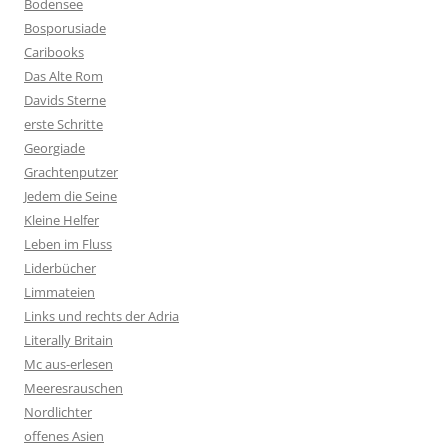
Bodensee
Bosporusiade
Caribooks
Das Alte Rom
Davids Sterne
erste Schritte
Georgiade
Grachtenputzer
Jedem die Seine
Kleine Helfer
Leben im Fluss
Liderbücher
Limmateien
Links und rechts der Adria
Literally Britain
Mc aus-erlesen
Meeresrauschen
Nordlichter
offenes Asien