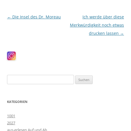
Beitragsnavigation
←
Die Insel des Dr. Moreau
Ich werde über diese
Merkwürdigkeit noch etwas
drucken lassen
→
Suchen
nach:
KATEGORIEN
1001
2027
aus-erlesen Auf und Ab