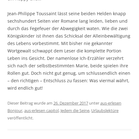
Jean-Philippe Toussaint lässt seine beiden Helden knapp
sechshundert Seiten vier Romane lang leiden, lieben und
durch das Fegefeuer der Abwegigkeit waten. Wie die zwei
Königskinder ist ihnen das Schicksal der Alleinbewältigung
des Lebens vorbestimmt. Mit bisher nie gekannter
Wortgewalt schwappt dem Leser die komplette Portion
Leben ins Gesicht. Der namenlose Ich-Erzähler verzehrt
sich nach der selbstbestimmten Marie, beide spielen ihre
Rollen gut. Doch nicht gut genug, um schlussendlich einen
– den richtigen – Entschluss zu fassen: Was viermal währt,
wird endlich gut!
Dieser Beitrag wurde am
26. Dezember 2017
unter
aus-erlesen
Bonjour
,
aus-erlesen capitol
,
Jedem die Seine
,
Urlaubslektüre
veröffentlicht.