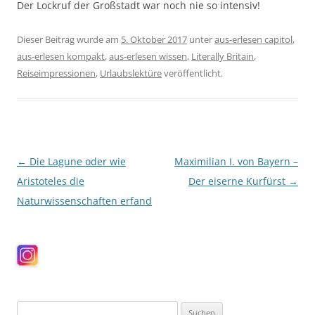
Der Lockruf der Großstadt war noch nie so intensiv!
Dieser Beitrag wurde am
5. Oktober 2017
unter
aus-erlesen capitol
,
aus-erlesen kompakt
,
aus-erlesen wissen
,
Literally Britain
,
Reiseimpressionen
,
Urlaubslektüre
veröffentlicht.
Beitragsnavigation
←
Die Lagune oder wie
Maximilian I. von Bayern –
Aristoteles die
Der eiserne Kurfürst
→
Naturwissenschaften erfand
Suchen