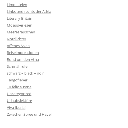
Limmateien
Links und rechts der Adria
Literally Britain
Mc aus-erlesen
Meeresrauschen
Nordlichter
offenes Asien
Reiseimpressionen
Rund um den Ätna
Schmährufe
schwarz – black – noir
Tangofieber
Tu felix austria
Uncategorized
Urlaubslektüre
Viva Iberia!
Zwischen Spree und Havel