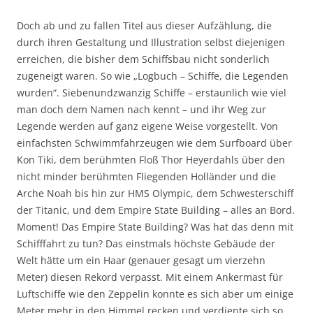
Doch ab und zu fallen Titel aus dieser Aufzählung, die
durch ihren Gestaltung und Illustration selbst diejenigen
erreichen, die bisher dem Schiffsbau nicht sonderlich
zugeneigt waren. So wie „Logbuch – Schiffe, die Legenden
wurden“. Siebenundzwanzig Schiffe – erstaunlich wie viel
man doch dem Namen nach kennt – und ihr Weg zur
Legende werden auf ganz eigene Weise vorgestellt. Von
einfachsten Schwimmfahrzeugen wie dem Surfboard über
Kon Tiki, dem berühmten Floß Thor Heyerdahls über den
nicht minder berühmten Fliegenden Holländer und die
Arche Noah bis hin zur HMS Olympic, dem Schwesterschiff
der Titanic, und dem Empire State Building – alles an Bord.
Moment! Das Empire State Building? Was hat das denn mit
Schifffahrt zu tun? Das einstmals höchste Gebäude der
Welt hätte um ein Haar (genauer gesagt um vierzehn
Meter) diesen Rekord verpasst. Mit einem Ankermast für
Luftschiffe wie den Zeppelin konnte es sich aber um einige
Meter mehr in den Himmel recken und verdiente sich so