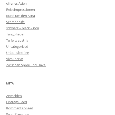
offenes Asien
Reiseimpressionen
Rund um den Ätna
Schmährufe
schwarz – black – noir
Tangofieber
Tu felix austria
Uncategorized
Urlaubslektüre
Viva Iberia!
Zwischen Spree und Havel
META
Anmelden
Eintrags-Feed
Kommentar-Feed
WordPress.org