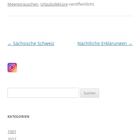
Meeresrauschen
,
Urlaubslektüre
veröffentlicht.
Beitragsnavigation
←
Sächsische Schweiz
Nächtliche Erklärungen
→
Suchen
nach:
KATEGORIEN
1001
2027