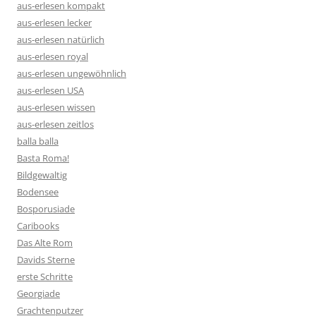
aus-erlesen kompakt
aus-erlesen lecker
aus-erlesen natürlich
aus-erlesen royal
aus-erlesen ungewöhnlich
aus-erlesen USA
aus-erlesen wissen
aus-erlesen zeitlos
balla balla
Basta Roma!
Bildgewaltig
Bodensee
Bosporusiade
Caribooks
Das Alte Rom
Davids Sterne
erste Schritte
Georgiade
Grachtenputzer