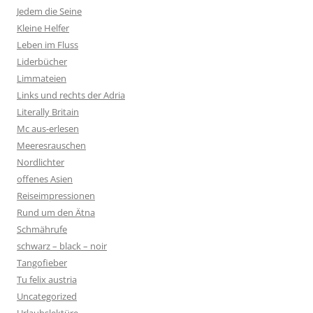
Jedem die Seine
Kleine Helfer
Leben im Fluss
Liderbücher
Limmateien
Links und rechts der Adria
Literally Britain
Mc aus-erlesen
Meeresrauschen
Nordlichter
offenes Asien
Reiseimpressionen
Rund um den Ätna
Schmährufe
schwarz – black – noir
Tangofieber
Tu felix austria
Uncategorized