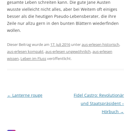
gesamte Leben schreiten kann. Die gute Jane Austen
wusste vielleicht nicht alles, aber bei Weitem oft einiges
besser als die heutigen Pseudo-Lebensberater, die ihre
Zeile nur allzu gern in den bunten Blättern wiederfinden
wollen.
Dieser Beitrag wurde am
17. Juli 2016
unter
aus-erlesen historisch
,
aus-erlesen kompakt
,
aus-erlesen ungewöhnlich
,
aus-erlesen
wissen
,
Leben im Fluss
veröffentlicht.
Beitragsnavigation
←
Lanterne rouge
Fidel Castro: Revolutionär
und Staatspräsident –
Hörbuch
→