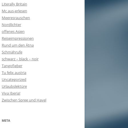
Literally Britain
Mc aus-erlesen
Meeresrauschen
Nordlichter
offenes Asien
Reiseimpressionen
Rund um den Ätna
Schmährufe
schwarz – black – noir
Tangofieber
Tu felix austria
Uncategorized
Urlaubslektüre
Viva Iberia!
Zwischen Spree und Havel
META