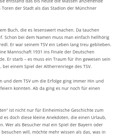
aße entstand das bis heute die Massen anziehende
 Toren der Stadt als das Stadion der Münchner
iesem Buch, die es lesenswert machen. Da tauchen
auf. Schon bei dem Namen muss man einfach hellhörig
redl. Er war seinem TSV ein Leben lang treu geblieben.
 seine Mannschaft 1931 ins Finale der Deutschen
rde. Er starb – es muss ein Traum für ihn gewesen sein
, bei einem Spiel der Altherrenriege des TSV.
n und dem TSV um die Erfolge ging immer Hin und
 feiern konnten. Ab da ging es nur noch für einen
en“ ist nicht nur für Einheimische Geschichte zum
 es doch diese kleine Anekdoten, die einen Urlaub,
n. Wer als Besucher mal ein Spiel der Bayern oder
 besuchen will, möchte mehr wissen als das, was in