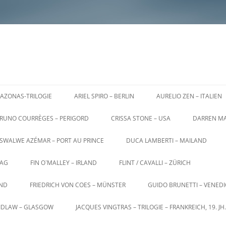
AZONAS-TRILOGIE
ARIEL SPIRO – BERLIN
AURELIO ZEN – ITALIEN
RUNO COURRÈGES – PERIGORD
CRISSA STONE – USA
DARREN MA
SWALWE AZÉMAR – PORT AU PRINCE
DUCA LAMBERTI – MAILAND
AG
FIN O`MALLEY – IRLAND
FLINT / CAVALLI – ZÜRICH
AND
FRIEDRICH VON COES – MÜNSTER
GUIDO BRUNETTI – VENED
AIDLAW – GLASGOW
JACQUES VINGTRAS – TRILOGIE – FRANKREICH, 19. JH.