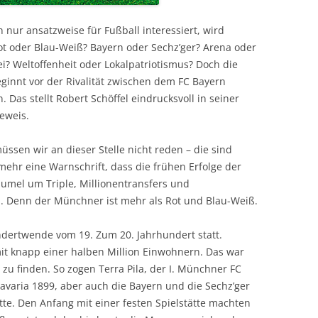
nur ansatzweise für Fußball interessiert, wird
Rot oder Blau-Weiß? Bayern oder Sechz’ger? Arena oder
i? Weltoffenheit oder Lokalpatriotismus? Doch die
innt vor der Rivalität zwischen dem FC Bayern
s stellt Robert Schöffel eindrucksvoll in seiner
eweis.
üssen wir an dieser Stelle nicht reden – die sind
lmehr eine Warnschrift, dass die frühen Erfolge der
umel um Triple, Millionentransfers und
 Denn der Münchner ist mehr als Rot und Blau-Weiß.
ndertwende vom 19. Zum 20. Jahrhundert statt.
t knapp einer halben Million Einwohnern. Das war
g zu finden. So zogen Terra Pila, der I. Münchner FC
avaria 1899, aber auch die Bayern und die Sechz’ger
tte. Den Anfang mit einer festen Spielstätte machten