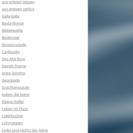
aus-erlesen wissen
aus-erlesen zeitlos
balla balla
Basta Roma!
Bildgewaltig
Bodensee
Bosporusiade
Caribooks
Das Alte Rom
Davids Sterne
erste Schritte
Georgiade
Grachtenputzer
Jedem die Seine
Kleine Helfer
Leben im Fluss
Liderbücher
Limmateien
Links und rechts der Adria