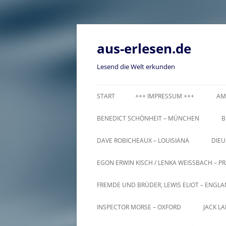
Zum
Inhalt
springen
aus-erlesen.de
Lesend die Welt erkunden
START
+++ IMPRESSUM +++
AM
BENEDICT SCHÖNHEIT – MÜNCHEN
B
DAVE ROBICHEAUX – LOUISIANA
DIEU
EGON ERWIN KISCH / LENKA WEISSBACH – PR
FREMDE UND BRÜDER, LEWIS ELIOT – ENGL
INSPECTOR MORSE – OXFORD
JACK L