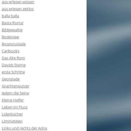
aus-erlesen wissen
aus-erlesen zeitlos
balla balla
Basta Roma!
Bildgewaltig
Bodensee
Bosporusiade
Caribooks
Das Alte Rom
Davids Sterne
erste Schritte
Georgiade
Grachtenputzer
Jedem die Seine
Kleine Helfer
Leben im Fluss
Liderbücher
Limmateien
Links und rechts der Adria