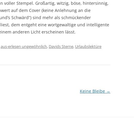
voller Stempel. Großartig, witzig, böse, hintersinnig,
chwert auf dem Cover (keine Anlehnung an die
 und’s Schwärd“) sind mehr als schmückender
liest, dem entgeht eine wortgewaltige und intelligente
 einem anderen Licht erscheinen lässt.
r
aus-erlesen ungewöhnlich
,
Davids Sterne
,
Urlaubslektüre
Keine Bleibe
→