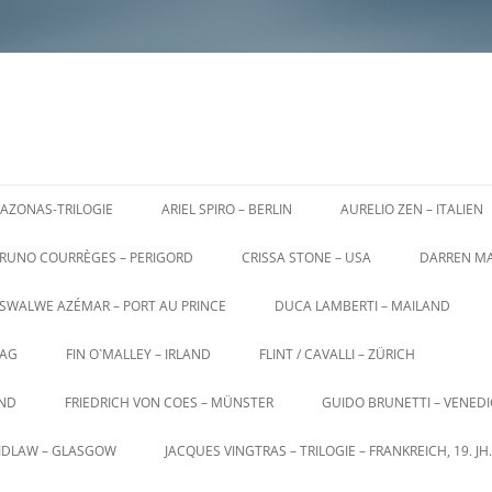
AZONAS-TRILOGIE
ARIEL SPIRO – BERLIN
AURELIO ZEN – ITALIEN
RUNO COURRÈGES – PERIGORD
CRISSA STONE – USA
DARREN MA
SWALWE AZÉMAR – PORT AU PRINCE
DUCA LAMBERTI – MAILAND
AG
FIN O`MALLEY – IRLAND
FLINT / CAVALLI – ZÜRICH
AND
FRIEDRICH VON COES – MÜNSTER
GUIDO BRUNETTI – VENED
AIDLAW – GLASGOW
JACQUES VINGTRAS – TRILOGIE – FRANKREICH, 19. JH.