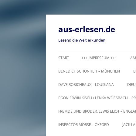
Zum
Inhalt
springen
aus-erlesen.de
Lesend die Welt erkunden
START
+++ IMPRESSUM +++
AM
BENEDICT SCHÖNHEIT – MÜNCHEN
B
DAVE ROBICHEAUX – LOUISIANA
DIEU
EGON ERWIN KISCH / LENKA WEISSBACH – PR
FREMDE UND BRÜDER, LEWIS ELIOT – ENGL
INSPECTOR MORSE – OXFORD
JACK L