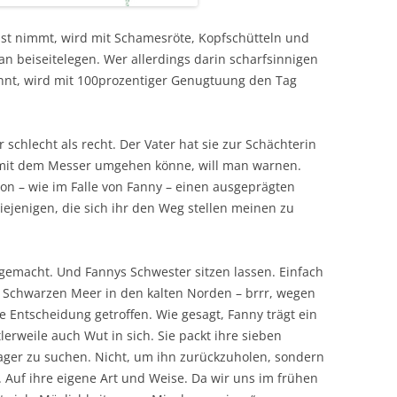
rnst nimmt, wird mit Schamesröte, Kopfschütteln und
n beiseitelegen. Wer allerdings darin scharfsinnigen
nnt, wird mit 100prozentiger Genugtuung den Tag
 schlecht als recht. Der Vater hat sie zur Schächterin
e mit dem Messer umgehen könne, will man warnen.
n – wie im Falle von Fanny – einen ausgeprägten
diejenigen, die sich ihr den Weg stellen meinen zu
gemacht. Und Fannys Schwester sitzen lassen. Einfach
m Schwarzen Meer in den kalten Norden – brrr, wegen
e Entscheidung getroffen. Wie gesagt, Fanny trägt ein
lerweile auch Wut in sich. Sie packt ihre sieben
ger zu suchen. Nicht, um ihn zurückzuholen, sondern
Auf ihre eigene Art und Weise. Da wir uns im frühen