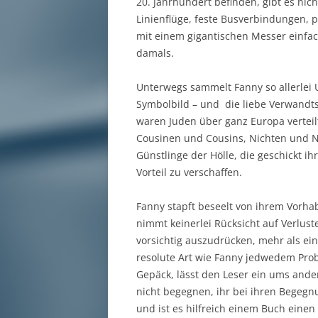
20. Jahrhundert befinden, gibt es nich
Linienflüge, feste Busverbindungen, p
mit einem gigantischen Messer einfa
damals.
Unterwegs sammelt Fanny so allerlei
Symbolbild – und die liebe Verwandts
waren Juden über ganz Europa verteil
Cousinen und Cousins, Nichten und Nef
Günstlinge der Hölle, die geschickt i
Vorteil zu verschaffen.
Fanny stapft beseelt von ihrem Vorha
nimmt keinerlei Rücksicht auf Verlust
vorsichtig auszudrücken, mehr als ei
resolute Art wie Fanny jedwedem Pro
Gepäck, lässt den Leser ein ums ande
nicht begegnen, ihr bei ihren Begegn
und ist es hilfreich einem Buch einen