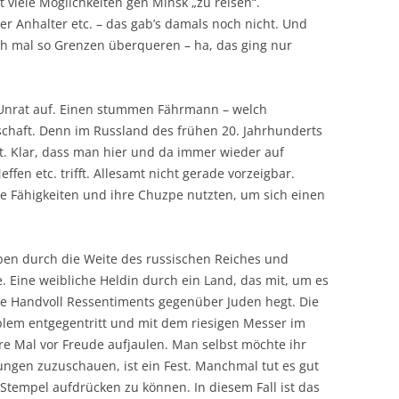
t viele Möglichkeiten gen Minsk „zu reisen“.
er Anhalter etc. – das gab’s damals noch nicht. Und
ch mal so Grenzen überqueren – ha, das ging nur
 Unrat auf. Einen stummen Fährmann – welch
chaft. Denn im Russland des frühen 20. Jahrhunderts
t. Klar, dass man hier und da immer wieder auf
fen etc. trifft. Allesamt nicht gerade vorzeigbar.
hre Fähigkeiten und ihre Chuzpe nutzten, um sich einen
ben durch die Weite des russischen Reiches und
e. Eine weibliche Heldin durch ein Land, das mit, um es
ne Handvoll Ressentiments gegenüber Juden hegt. Die
blem entgegentritt und mit dem riesigen Messer im
re Mal vor Freude aufjaulen. Man selbst möchte ihr
ungen zuzuschauen, ist ein Fest. Manchmal tut es gut
 Stempel aufdrücken zu können. In diesem Fall ist das