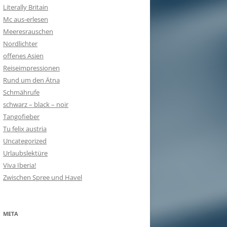
Literally Britain
Mc aus-erlesen
Meeresrauschen
Nordlichter
offenes Asien
Reiseimpressionen
Rund um den Ätna
Schmährufe
schwarz – black – noir
Tangofieber
Tu felix austria
Uncategorized
Urlaubslektüre
Viva Iberia!
Zwischen Spree und Havel
META