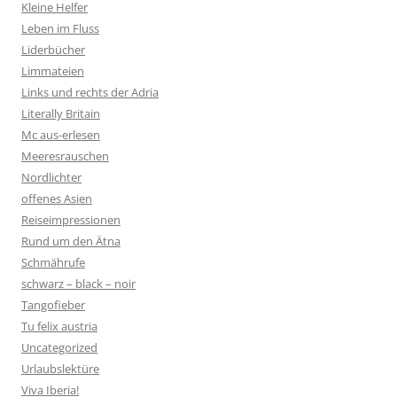
Kleine Helfer
Leben im Fluss
Liderbücher
Limmateien
Links und rechts der Adria
Literally Britain
Mc aus-erlesen
Meeresrauschen
Nordlichter
offenes Asien
Reiseimpressionen
Rund um den Ätna
Schmährufe
schwarz – black – noir
Tangofieber
Tu felix austria
Uncategorized
Urlaubslektüre
Viva Iberia!