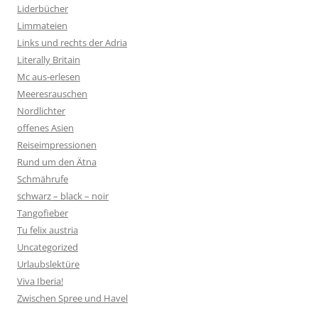
Liderbücher
Limmateien
Links und rechts der Adria
Literally Britain
Mc aus-erlesen
Meeresrauschen
Nordlichter
offenes Asien
Reiseimpressionen
Rund um den Ätna
Schmährufe
schwarz – black – noir
Tangofieber
Tu felix austria
Uncategorized
Urlaubslektüre
Viva Iberia!
Zwischen Spree und Havel