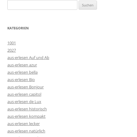
Suchen
nach:
KATEGORIEN
1001
2027
aus-erlesen Auf und Ab
aus-erlesen azur
aus-erlesen bella
aus-erlesen Bio
aus-erlesen Bonjour
aus-erlesen capitol
aus-erlesen de Lux
aus-erlesen historisch
aus-erlesen kompakt
aus-erlesen lecker
aus-erlesen natürlich