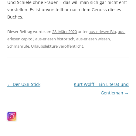
Und Schiele ohne Frauen – das will man sich gar nicht erst
vorstellen. Es ist unvorstellbar nach dem Genuss dieses
Buches.
Dieser Beitrag wurde am
28. März 2020
unter
aus-erlesen Bio
,
aus-
erlesen capitol
,
aus-erlesen historisch
,
aus-erlesen wissen
,
Schmährufe
,
Urlaubslektüre
veröffentlicht.
Beitragsnavigation
←
Der USB-Stick
Kurt Wolff – Ein Literat und
Gentleman
→