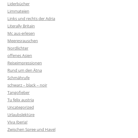
Liderbücher
Limmateien
Links und rechts der Adria
Literally Britain
Mc aus-erlesen
Meeresrauschen
Nordlichter
offenes Asien
Reiseimpressionen
Rund um den Ätna
Schmährufe
schwarz – black – noir
Tangofieber
Tu felix austria
Uncategorized
Urlaubslektüre
Viva Iberia!
Zwischen Spree und Havel