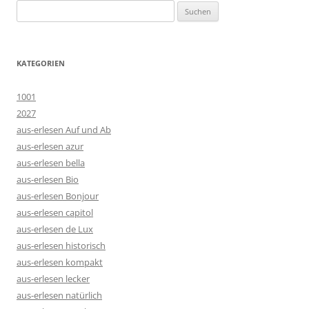
Suchen
nach:
KATEGORIEN
1001
2027
aus-erlesen Auf und Ab
aus-erlesen azur
aus-erlesen bella
aus-erlesen Bio
aus-erlesen Bonjour
aus-erlesen capitol
aus-erlesen de Lux
aus-erlesen historisch
aus-erlesen kompakt
aus-erlesen lecker
aus-erlesen natürlich