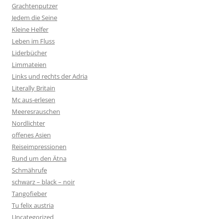
Grachtenputzer
Jedem die Seine
Kleine Helfer
Leben im Fluss
Liderbücher
Limmateien
Links und rechts der Adria
Literally Britain
Mc aus-erlesen
Meeresrauschen
Nordlichter
offenes Asien
Reiseimpressionen
Rund um den Ätna
Schmährufe
schwarz – black – noir
Tangofieber
Tu felix austria
Uncategorized