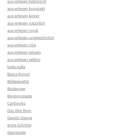
aus-erlesen historisch
aus-erlesen kompakt
aus-erlesen lecker
aus-erlesen natürlich
aus-erlesen royal
aus-erlesen ungewöhnlich
aus-erlesen USA
aus-erlesen wissen
aus-erlesen zeitlos
balla balla
Basta Roma!
Bildgewaltig
Bodensee
Bosporusiade
Caribooks
Das Alte Rom
Davids Sterne
erste Schritte
Georgiade