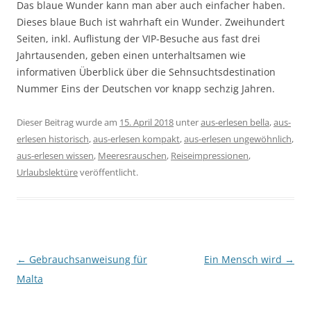
Das blaue Wunder kann man aber auch einfacher haben.
Dieses blaue Buch ist wahrhaft ein Wunder. Zweihundert
Seiten, inkl. Auflistung der VIP-Besuche aus fast drei
Jahrtausenden, geben einen unterhaltsamen wie
informativen Überblick über die Sehnsuchtsdestination
Nummer Eins der Deutschen vor knapp sechzig Jahren.
Dieser Beitrag wurde am
15. April 2018
unter
aus-erlesen bella
,
aus-
erlesen historisch
,
aus-erlesen kompakt
,
aus-erlesen ungewöhnlich
,
aus-erlesen wissen
,
Meeresrauschen
,
Reiseimpressionen
,
Urlaubslektüre
veröffentlicht.
Beitragsnavigation
←
Gebrauchsanweisung für
Ein Mensch wird
→
Malta