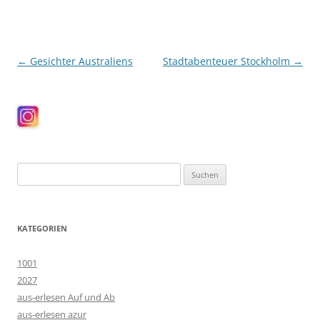
Beitragsnavigation
←
Gesichter Australiens
Stadtabenteuer Stockholm
→
Suchen
nach:
KATEGORIEN
1001
2027
aus-erlesen Auf und Ab
aus-erlesen azur