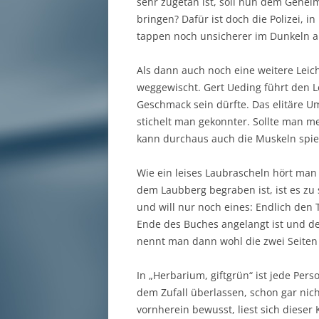
sehr zugetan ist, soll nun dem Gehei
bringen? Dafür ist doch die Polizei, 
tappen noch unsicherer im Dunkeln al
Als dann auch noch eine weitere Leich
weggewischt. Gert Ueding führt den Le
Geschmack sein dürfte. Das elitäre U
stichelt man gekonnter. Sollte man me
kann durchaus auch die Muskeln spie
Wie ein leises Laubrascheln hört ma
dem Laubberg begraben ist, ist es zu s
und will nur noch eines: Endlich den
Ende des Buches angelangt ist und d
nennt man dann wohl die zwei Seiten 
In „Herbarium, giftgrün“ ist jede Pers
dem Zufall überlassen, schon gar nich
vornherein bewusst, liest sich diese