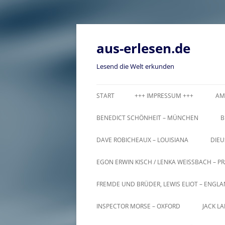
Zum
Inhalt
springen
aus-erlesen.de
Lesend die Welt erkunden
START
+++ IMPRESSUM +++
AM
BENEDICT SCHÖNHEIT – MÜNCHEN
B
DAVE ROBICHEAUX – LOUISIANA
DIEU
EGON ERWIN KISCH / LENKA WEISSBACH – PR
FREMDE UND BRÜDER, LEWIS ELIOT – ENGL
INSPECTOR MORSE – OXFORD
JACK L