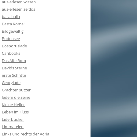
aus-erlesen wissen
aus-erlesen zeitlos
balla balla
Basta Roma!
Bildgewaltig
Bodensee
Bosporusiade
Caribooks
Das Alte Rom
Davids Sterne
erste Schritte
Georgiade
Grachtenputzer
Jedem die Seine
Kleine Helfer
Leben im Fluss
Liderbücher
Limmateien
Links und rechts der Adria