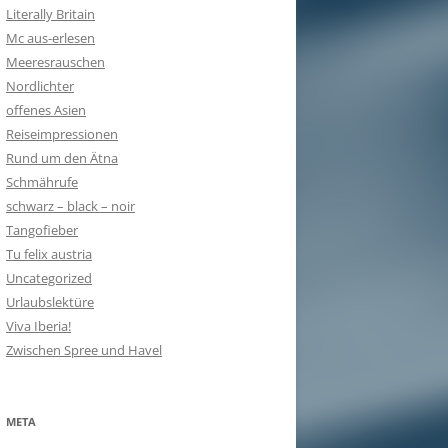
Literally Britain
Mc aus-erlesen
Meeresrauschen
Nordlichter
offenes Asien
Reiseimpressionen
Rund um den Ätna
Schmährufe
schwarz – black – noir
Tangofieber
Tu felix austria
Uncategorized
Urlaubslektüre
Viva Iberia!
Zwischen Spree und Havel
META