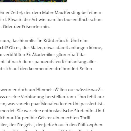
 kleiner Zettel, der dem Maler Max Kersting bei einem
rd. Etwa in der Art wie man ihn tausendfach schon
e. Oder der Friseurtermin.
reum, das himmlische Kräuterbuch. Und eine
eicht? Ob er, der Maler, etwas damit anfangen könne,
em verblüfften Ex-Akademiker gönnerhaft das
zt nicht nach dem spannendsten Krimianfang aller
ird sich auf den kommenden dreihundert Seiten
 – wenn er doch um Himmels Willen nur wüsste was! –
dass er eine Verbindung herstellen kann. Ihm fehlt nur
em, was vor ein paar Monaten in der Uni passiert ist.
rmordet. Sie war eine enthusiastische Studentin. Und
ch nur für penible Geister einen echten Thrill
aler, der Freigeist, der jedoch auch den Philosophen