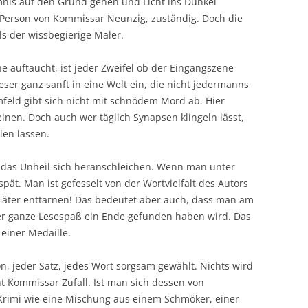
mnis auf den Grund gehen und Licht ins Dunkel
in Person von Kommissar Neunzig, zuständig. Doch die
s der wissbegierige Maler.
e auftaucht, ist jeder Zweifel ob der Eingangszene
ser ganz sanft in eine Welt ein, die nicht jedermanns
mfeld gibt sich nicht mit schnödem Mord ab. Hier
inen. Doch auch wer täglich Synapsen klingeln lässt,
len lassen.
n das Unheil sich heranschleichen. Wenn man unter
pät. Man ist gefesselt von der Wortvielfalt des Autors
 Täter enttarnen! Das bedeutet aber auch, dass man am
er ganze Lesespaß ein Ende gefunden haben wird. Das
einer Medaille.
on, jeder Satz, jedes Wort sorgsam gewählt. Nichts wird
t Kommissar Zufall. Ist man sich dessen von
r Krimi wie eine Mischung aus einem Schmöker, einer