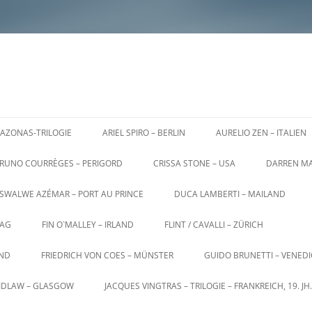
AZONAS-TRILOGIE
ARIEL SPIRO – BERLIN
AURELIO ZEN – ITALIEN
RUNO COURRÈGES – PERIGORD
CRISSA STONE – USA
DARREN MA
SWALWE AZÉMAR – PORT AU PRINCE
DUCA LAMBERTI – MAILAND
AG
FIN O`MALLEY – IRLAND
FLINT / CAVALLI – ZÜRICH
AND
FRIEDRICH VON COES – MÜNSTER
GUIDO BRUNETTI – VENED
AIDLAW – GLASGOW
JACQUES VINGTRAS – TRILOGIE – FRANKREICH, 19. JH.